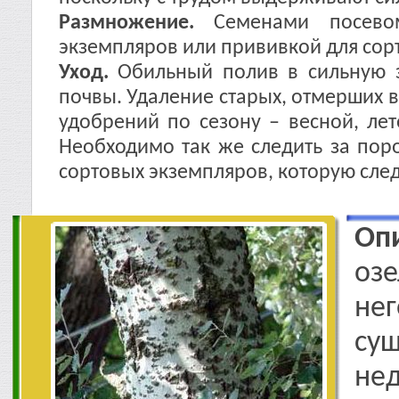
Размножение.
Семенами посево
экземпляров или прививкой для сор
Уход.
Обильный полив в сильную з
почвы. Удаление старых, отмерших 
удобрений по сезону – весной, ле
Необходимо так же следить за пор
сортовых экземпляров, которую след
Оп
озе
н
су
не