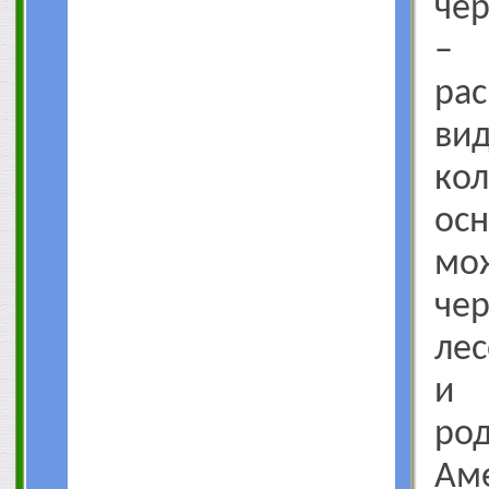
че
–
рас
в
кол
ос
м
че
лес
и 
ро
Ам