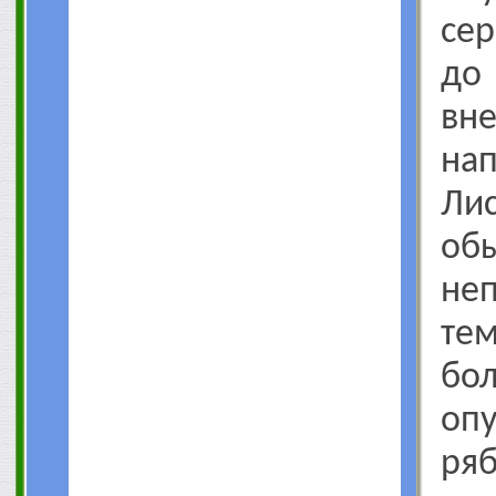
сер
до
в
нап
Л
об
не
тем
бо
оп
ря