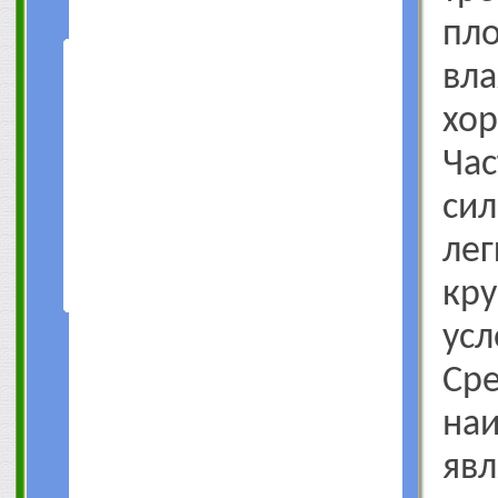
п
вл
хо
Ча
сил
ле
кр
ус
С
на
я