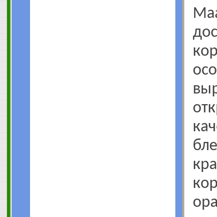
Маа
до
ко
о
вы
от
кач
бл
кра
кор
ора