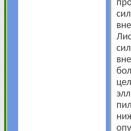
пр
сил
вне
Ли
си
вн
бол
це
элл
пи
ни
оп