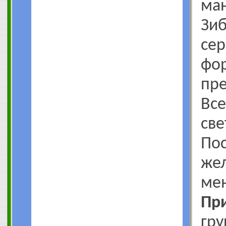
ма
Зиб
се
ф
пр
Вс
св
П
жел
мен
Пр
гр