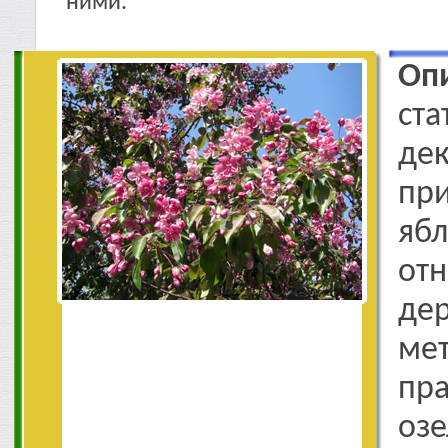
ними.
Оп
ста
де
п
яб
отн
де
мет
пр
о