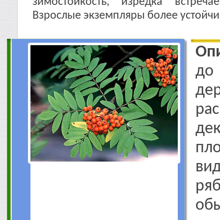
зимостойкость, изредка встреча
Взрослые экземпляры более устойчи
Оп
до
д
ра
д
пл
ви
ря
об