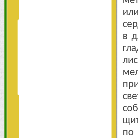
мет
ил
сер
в д
гл
ли
ме
пр
св
со
щи
по