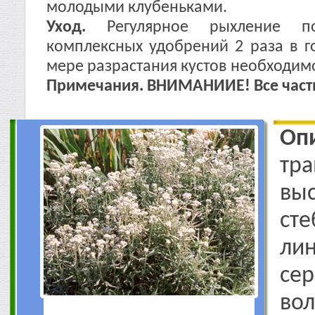
молодыми клубеньками.
Уход.
Регулярное рыхление по
комплексных удобрений 2 раза в го
мере разрастания кустов необходи
Примечания. ВНИМАНИИЕ! Все части
Оп
тр
вы
сте
ли
се
во