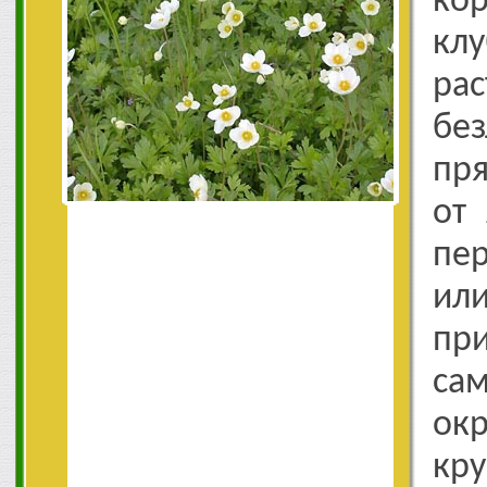
ко
кл
ра
без
пр
от 
пер
и
пр
са
ок
кр