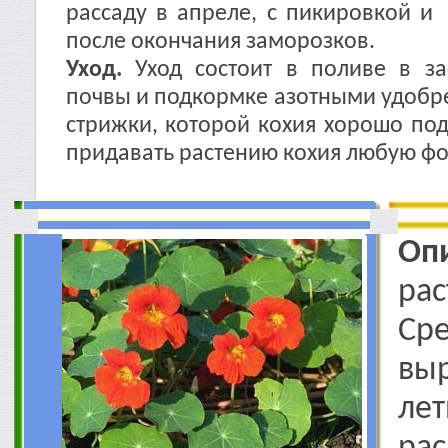
рассаду в апреле, с пикировкой 
после окончания заморозков.
Уход.
Уход состоит в поливе в з
почвы и подкормке азотными удобре
стрижки, которой кохия хорошо под
придавать растению кохия любую фо
Оп
ра
Ср
вы
ле