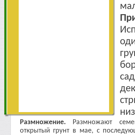
ма
Пр
Ис
од
гр
бо
са
д
ст
низ
Размножение.
Размножают семе
открытый грунт в мае, с последу