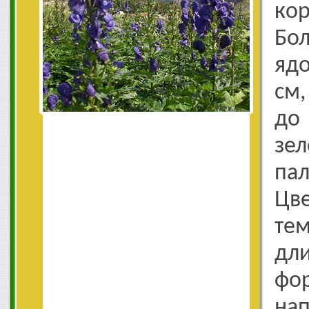
ко
Бо
ядо
см,
до
зе
па
Цв
те
дл
фо
на