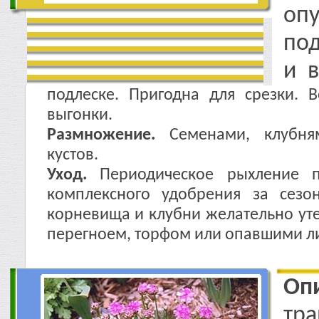
оп
по
и в
подлеске. Пригодна для срезки. 
выгонки.
Размножение.
Семенами, клубням
кустов.
Уход.
Периодическое рыхление п
комплексного удобрения за сезо
корневища и клубни желательно ут
перегноем, торфом или опавшими л
Оп
тра