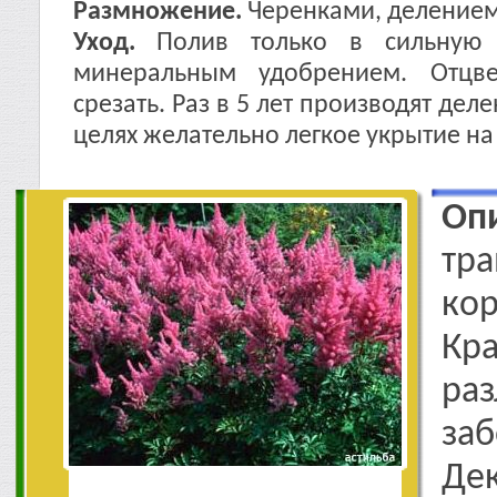
Размножение.
Черенками, делением
Уход.
Полив только в сильную 
минеральным удобрением. Отцве
срезать. Раз в 5 лет производят дел
целях желательно легкое укрытие на
Оп
тра
ко
Кр
ра
заб
Дек