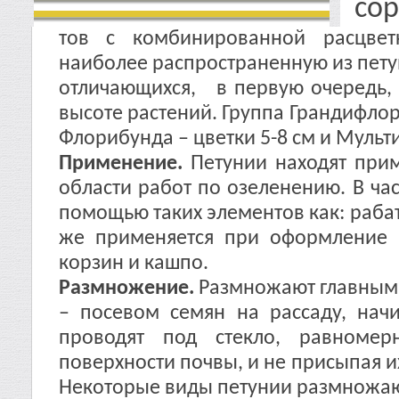
сор
тов с комбинированной расцвет
наиболее распространенную из петун
отличающихся, в первую очередь, 
высоте растений. Группа Грандифлор
Флорибунда – цветки 5-8 см и Мульти
Применение.
Петунии находят прим
области работ по озеленению. В час
помощью таких элементов как: рабат
же применяется при оформление б
корзин и кашпо.
Размножение.
Размножают главным
– посевом семян на рассаду, нач
проводят под стекло, равномер
поверхности почвы, и не присыпая и
Некоторые виды петунии размножаю