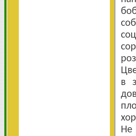
бо
со
со
со
ро
Цве
в 
до
пл
хо
Н