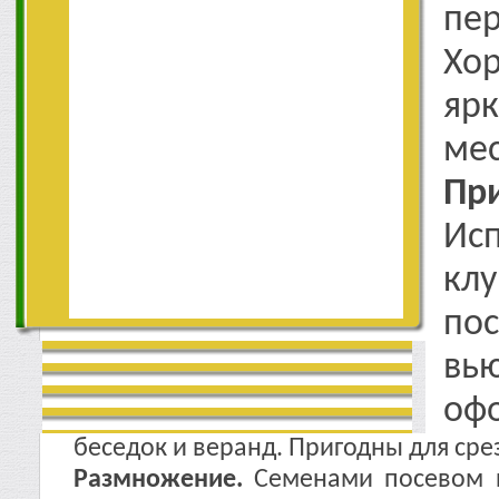
пе
Хо
яр
мес
Пр
Ис
кл
пос
вь
оф
беседок и веранд. Пригодны для сре
Размножение.
Семенами посевом п