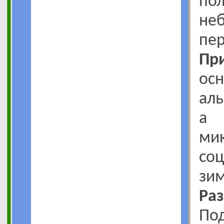
по
не
пер
Пр
ос
аль
а
ми
соц
зим
Ра
П