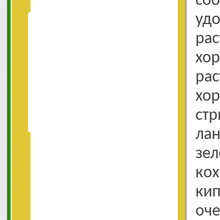
со
уд
ра
х
ра
хо
стр
ла
зел
ко
ки
о