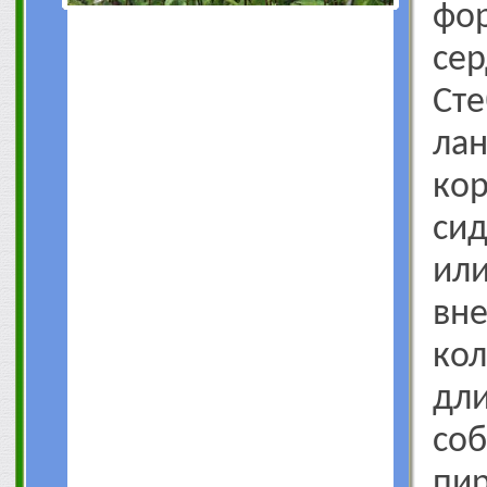
фо
се
Ст
лан
ко
сид
ил
вн
ко
дл
с
пи