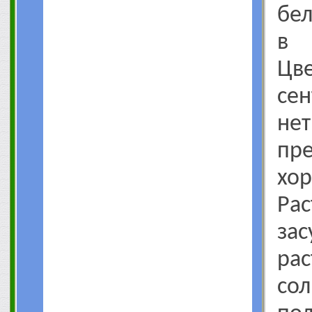
бел
в 
Цве
се
не
пр
хо
Рас
зас
ра
со