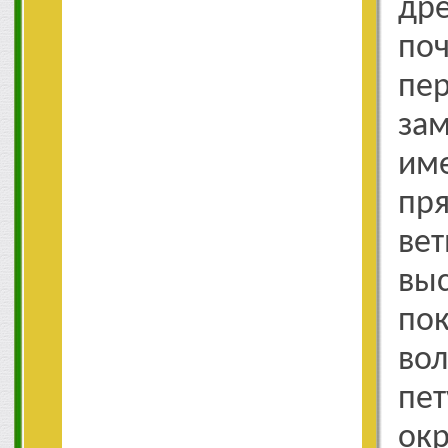
др
п
пе
за
и
пр
ве
вы
по
во
пет
окр