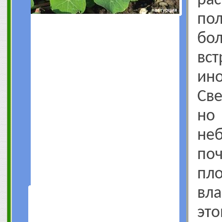
рас
по
б
вс
ино
Све
но
не
п
пл
вл
э