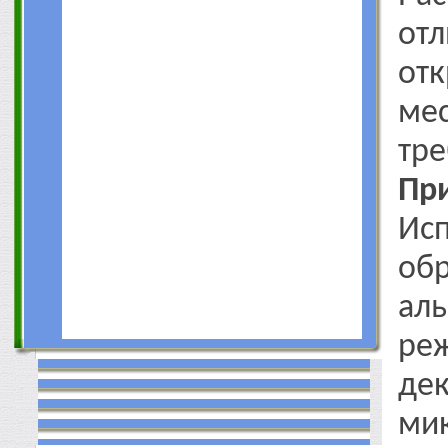
отл
от
ме
тре
Пр
Ис
об
аль
р
де
ми