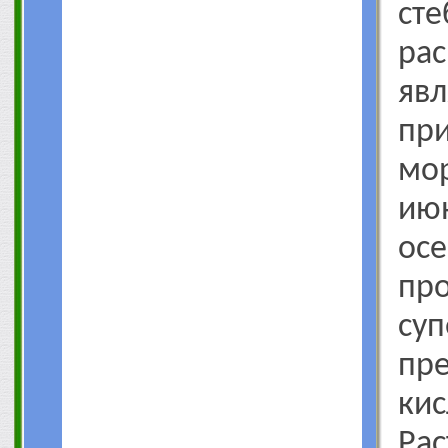
ст
ра
яв
п
мор
ию
о
про
суп
пр
ки
Ра