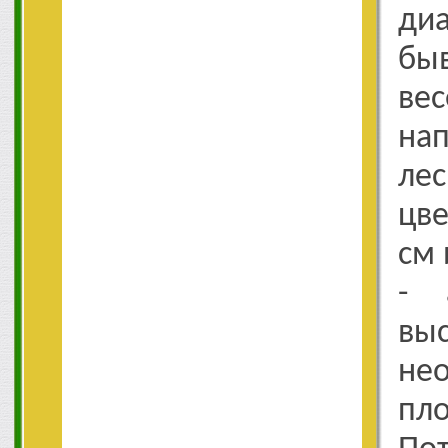
ди
бы
вес
на
ле
цве
см 
- 
выс
не
пло