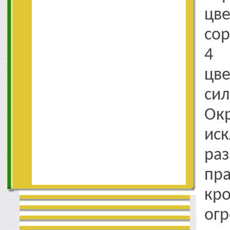
цве
сор
4 
цв
си
О
ис
раз
пр
кро
ог