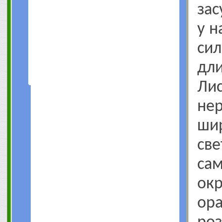
зас
у н
сил
дл
Ли
не
ши
све
са
ок
ор