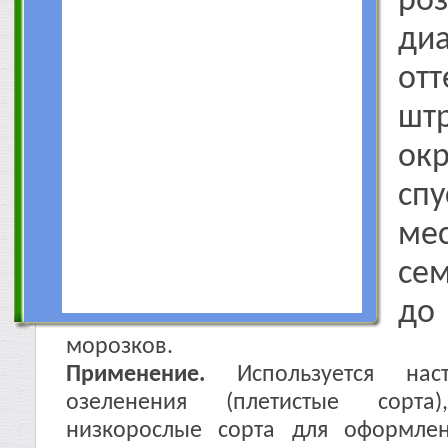
ро
диа
отт
шт
ок
сп
ме
се
до
морозков.
Применение.
Используется наст
озеленения (плетистые сорта
низкорослые сорта для оформлен