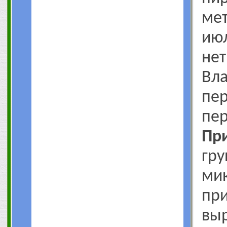
мет
и
нет
Вл
пе
пер
Пр
гр
мик
п
выр