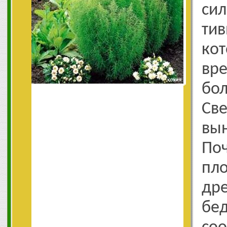
сил
тив
ко
вр
бо
Св
вы
П
пл
др
бе