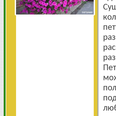
Су
ко
пе
ра
ра
ра
Пет
мо
по
по
л