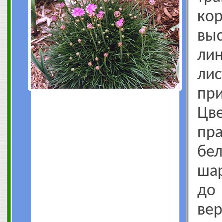
ко
выс
ли
ли
пр
Цв
пр
бел
ша
до
ве