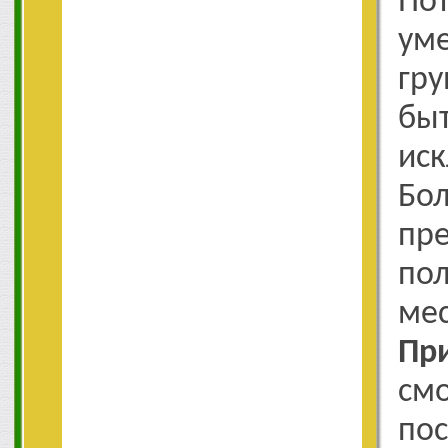
По
ум
гр
б
ис
Бо
пре
пол
ме
Пр
см
пос