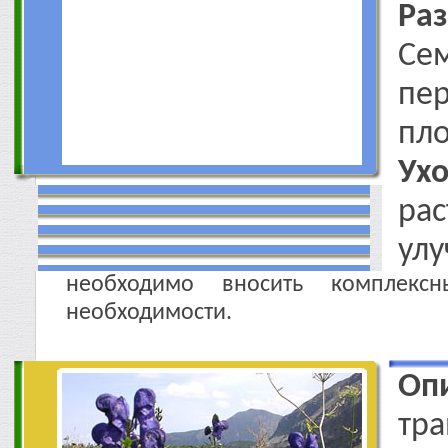
Ра
Се
пе
пло
Ухо
р
ул
необходимо вносить комплекс
необходимости.
Оп
тра