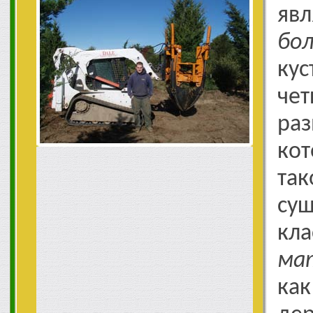
яв
бо
ку
ч
ра
ко
та
су
к
ма
ка