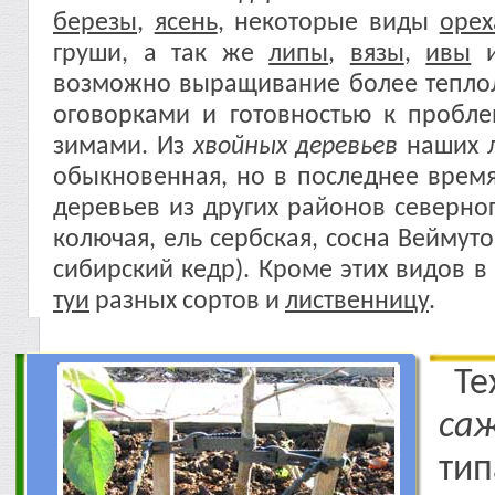
березы
,
ясень
, некоторые виды
орех
груши, а так же
липы
,
вязы
,
ивы
возможно выращивание более тепло
оговорками и готовностью к пробл
зимами. Из
хвойных деревьев
наших л
обыкновенная, но в последнее время
деревьев из других районов северно
колючая, ель сербская, сосна Веймуто
сибирский кедр). Кроме этих видов 
туи
разных сортов и
лиственницу
.
Т
са
т