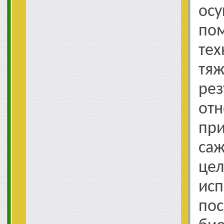
ос
по
те
тя
рез
отн
пр
саж
це
ис
по