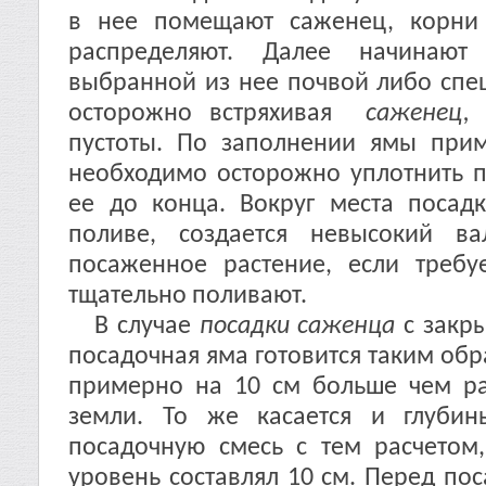
в нее помещают саженец, корни
распределяют. Далее начинают
выбранной из нее почвой либо спе
осторожно встряхивая
саженец,
ч
пустоты. По заполнении ямы прим
необходимо осторожно уплотнить по
ее до конца. Вокруг места посад
поливе, создается невысокий в
посаженное растение, если требу
тщательно поливают.
В случае
посадки саженца
с закры
посадочная яма готовится таким обр
примерно на 10 см больше чем р
земли. То же касается и глуби
посадочную смесь с тем расчетом
уровень составлял 10 см. Перед пос