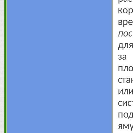
ко
вр
по
для
з
пл
ста
ил
си
под
яму