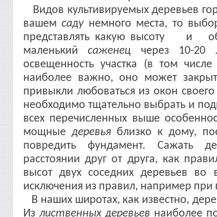
Видов культивируемых деревьев гора
вашем
саду
немного места, то выбо
представлять какую высоту 
маленький
саженец
через 10-20 
освещенность участка (в том числе
наиболее важно, оно может закры
привыкли любоваться из окон своего
необходимо тщательно выбрать и подг
всех перечисленных выше особеннос
мощные
деревья
близко к дому, по
повредить фундамент. Сажать д
расстоянии друг от друга, как прав
высот двух соседних деревьев во 
исключения из правил, например при 
В наших широтах, как известно, дер
Из
лиственных деревьев
наиболее п