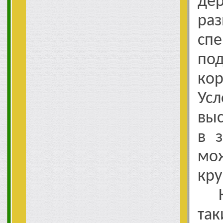
де
ра
сп
по
ко
Ус
выс
в з
м
кр
Ка
т