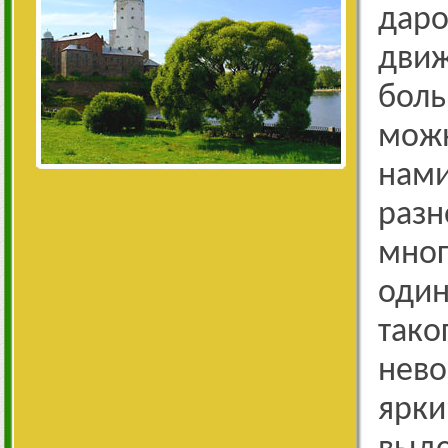
дар
дви
боль
мож
нам
разн
мно
оди
та
нев
ярк