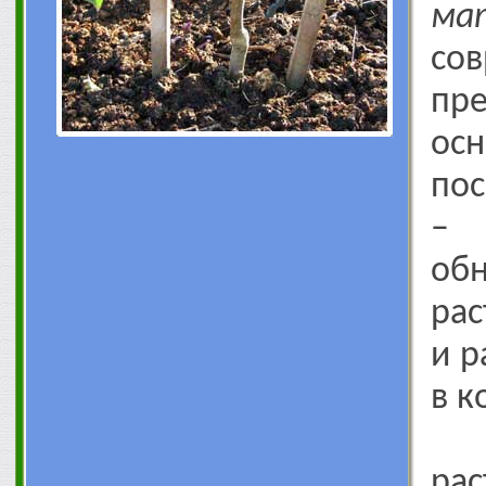
ма
со
пр
о
по
– 
об
рас
и р
в к
Пр
ра