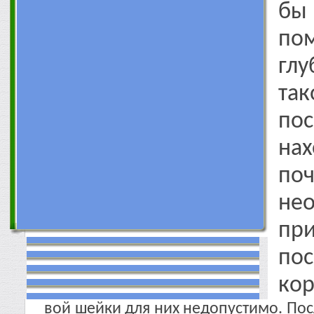
бы
пом
гл
та
пос
на
по
не
пр
по
кор
вой шейки для них недопустимо. Посл