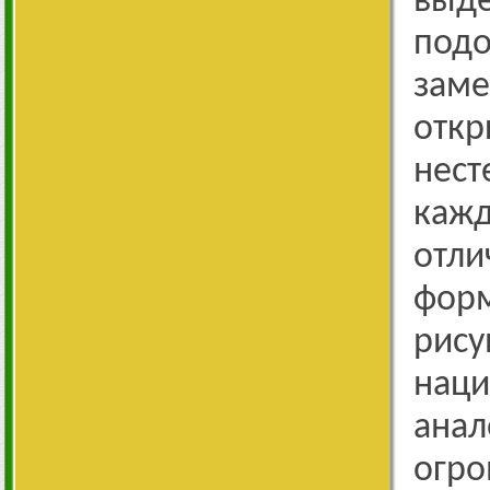
выд
под
зам
отк
нес
ка
отл
фор
рису
наци
ана
огро