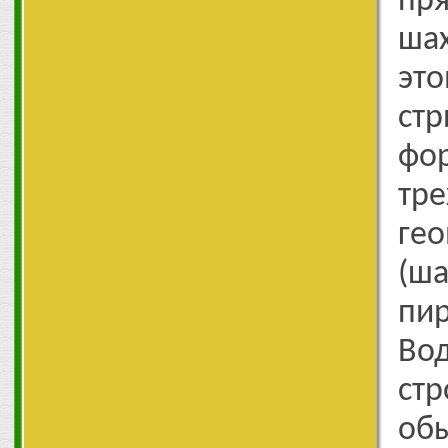
пр
ша
эт
ст
фо
тр
ге
(ш
пир
Во
ст
об