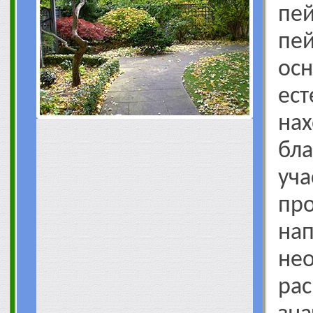
пей
пе
ос
ест
н
бл
уча
пр
на
не
ра