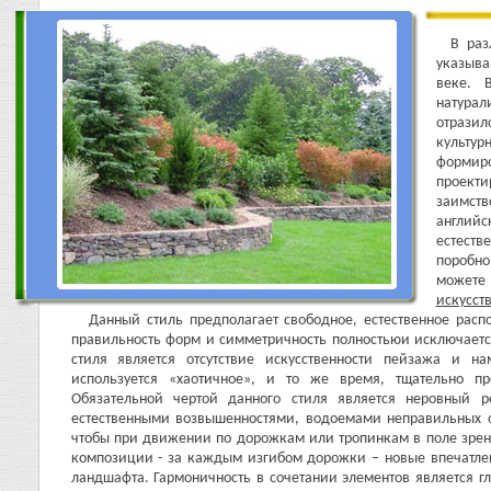
В раз
указыва
веке. 
натурали
отразил
культу
форми
проекти
заимств
английс
естеств
поробно
можете
искусст
Данный стиль предполагает свободное, естественное расп
правильность форм и симметричность полностьюи исключаетс
стиля является отсутствие искусственности пейзажа и н
используется «хаотичное», и то же время, тщательно п
Обязательной чертой данного стиля является неровный р
естественными возвышенностями, водоемами неправильных 
чтобы при движении по дорожкам или тропинкам в поле зрен
композиции - за каждым изгибом дорожки – новые впечатле
ландшафта. Гармоничность в сочетании элементов является 