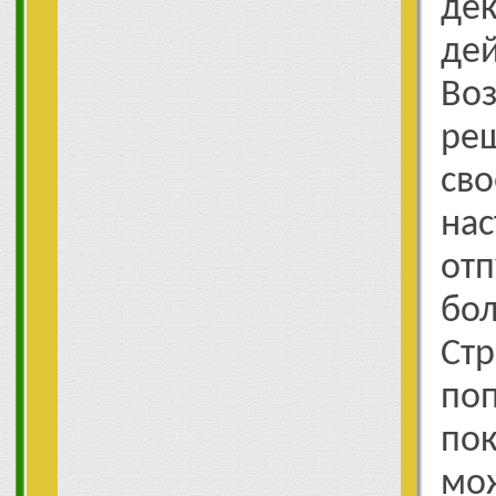
де
де
Во
реш
с
на
от
бо
С
по
пок
мо