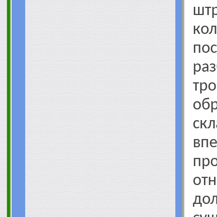
шт
кол
по
ра
т
об
скл
вп
пр
о
до