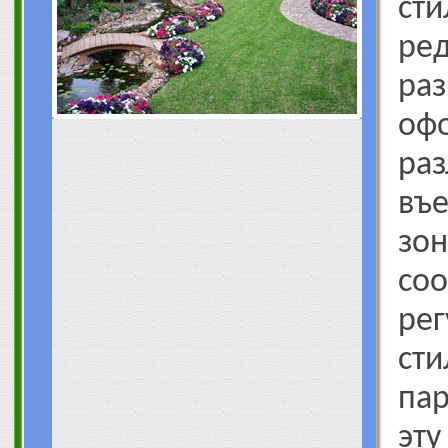
сти
ред
ра
о
ра
въ
з
соо
ре
ст
пар
эт