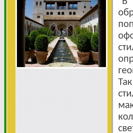
В
об
поп
оф
ст
оп
гео
Та
ст
ма
ко
с