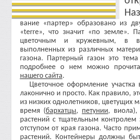
отк
Наз
вание «партер» образовано из дв
«terre», что значит «по земле». 
цветочным и кружевным, в ви
выполненных из различных матери
газона. Партерный газон это тема
подробнее о нем можно прочит
нашего сайта
.
Цветочное оформление участка в
лаконично и просто. Как правило, э
из низких однолетников, цветущих 
время (
бархатцы
,
петунии
, виола)
растений с тщательным контролем 
отступом от края газона. Часто пр
растений. Контейнеры должны быт