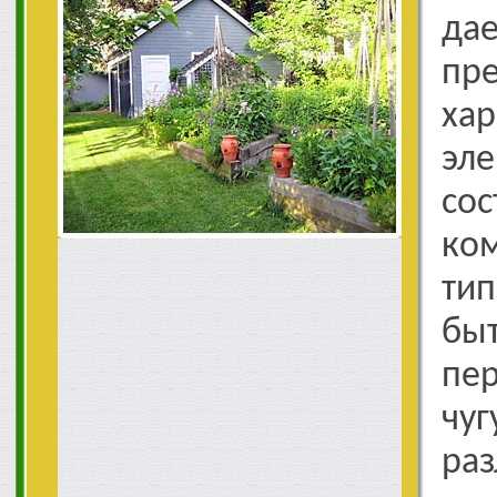
да
пр
ха
эле
со
ко
тип
бы
пе
чу
ра