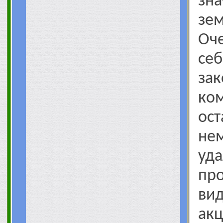
зна
зе
Оче
с
за
ко
ос
не
уд
про
в
ак