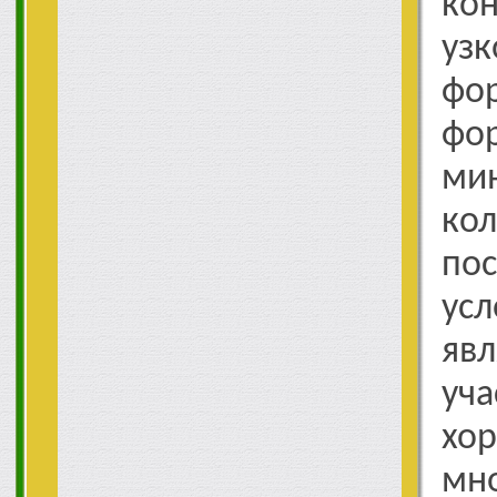
к
уз
фо
ф
ми
ко
по
усл
яв
уча
хор
мн