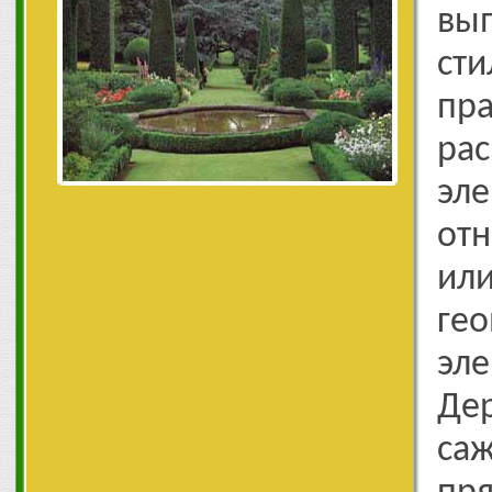
вы
ст
пр
ра
э
от
или
ге
эл
Де
са