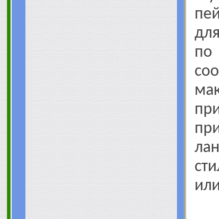
пе
дл
по
со
ма
п
п
ла
ст
или
И