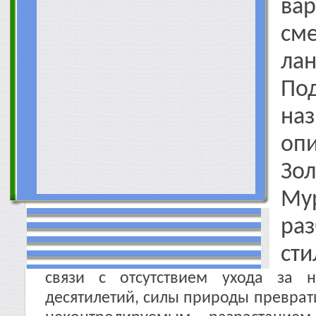
ва
сме
ла
По
на
оп
Зол
Мур
ра
сти
связи с отсутствием ухода за 
десятилетий, силы природы преврат