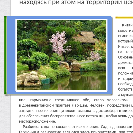
находясь при этом на территории це
Китай
мире из
египетс
который
Китае, 
на тер
Основн
должны 
всю ц
положит
и цирк
необход
богатств
а мутная
ние, гармонично соединившее обе, стало человеком» –
в древнекитайском трактате Лао-Цзы. Человек, посредством
затрудненное течение ци может вызывать дискомфорт в мироо
для обеспечения беспрепятственного потока ци, любая вещь д
месторасположение.
Разбивка сада не составляет исключения. Сад в данном стил
Гармония и равновесие являются здесь приоритетами, при эт