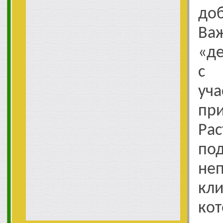
до
В
«де
с 
уч
пр
Ра
по
не
кли
ко