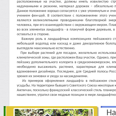
расположенные на участке, должны иметь извилистую стр
надуманными и резкими, материал дорожек – обязательно 
Данное положение хорошо согласуется с уже упомянутым и оч
учением фен-шуй. В соответствии с положениями этого уч
являются великолепными проводниками благотворной энер
человека, при его взаимодействии с окружающим миром. Плав
во всех элементах ландшафта - в плакучей форме деревьев,
оставаться в стороне.
Важную роль в ландшафтных композициях пейзажного ст
небольшой водопад или каскад и даже декоративное болотце;
выглядели максимально естественно.
При выборе растений для посадки, желательно использоват
климатической зоны, где расположен Ваш участок. Однако, пр
пейзажу дополнительного колорита в средиземноморском, яп
необходимо высаживать растения, характерные для клима
вдохновения дизайнера. Последнее, для Средней полосы Росси
зрения их зимовки и ухода за насаждениями.
Из примеров оформления ландшафта в пейзажном стиле, 
усадьбы. На территории бывшего Советского Союза некоторые 
Англичан, поскольку французский классический стиль планиров
нашествием, утратил свои модные позиции в мире ландшафтно
На