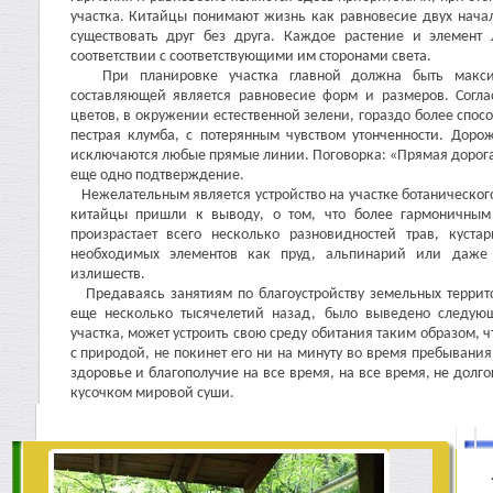
участка. Китайцы понимают жизнь как равновесие двух начал,
существовать друг без друга. Каждое растение и элемен
соответствии с соответствующими им сторонами света.
При планировке участка главной должна быть максима
составляющей является равновесие форм и размеров. Согла
цветов, в окружении естественной зелени, гораздо более спос
пестрая клумба, с потерянным чувством утонченности. Доро
исключаются любые прямые линии. Поговорка: «Прямая дорога 
еще одно подтверждение.
Нежелательным является устройство на участке ботанического
китайцы пришли к выводу, о том, что более гармоничным
произрастает всего несколько разновидностей трав, куста
необходимых элементов как пруд, альпинарий или даже 
излишеств.
Предаваясь занятиям по благоустройству земельных террит
еще несколько тысячелетий назад, было выведено следую
участка, может устроить свою среду обитания таким образом, 
с природой, не покинет его ни на минуту во время пребывания
здоровье и благополучие на все время, на все время, не долг
кусочком мировой суши.