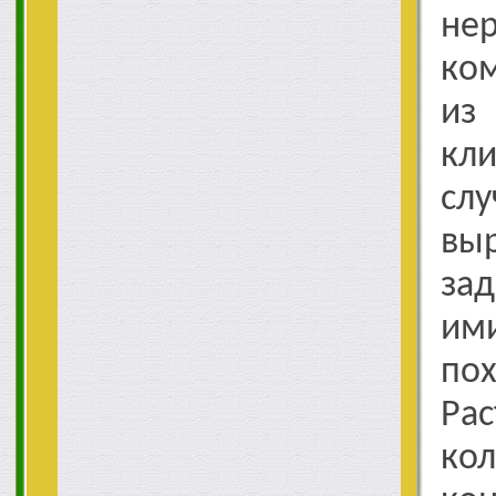
нер
ко
из
кл
сл
вы
за
им
п
Ра
ко