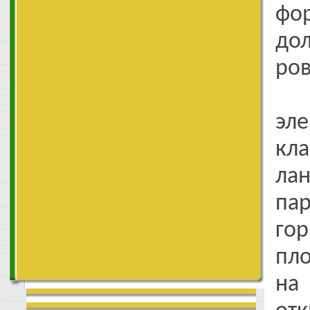
фор
до
ров
Од
эл
кла
ла
па
гор
пло
на